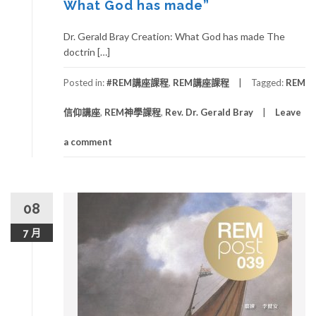
What God has made”
Dr. Gerald Bray Creation: What God has made The
doctrin […]
Posted in:
#REM講座課程
,
REM講座課程
Tagged:
REM
信仰講座
,
REM神學課程
,
Rev. Dr. Gerald Bray
Leave
a comment
08
7 月