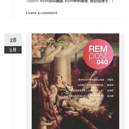
Tagged:
REM信仰講座
,
REM神學課程
,
曾劭愷博士
Leave a comment
28
3 月