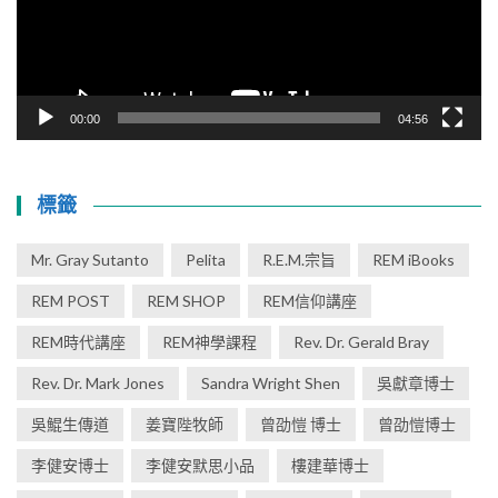
00:00
04:56
標籤
Mr. Gray Sutanto
Pelita
R.E.M.宗旨
REM iBooks
REM POST
REM SHOP
REM信仰講座
REM時代講座
REM神學課程
Rev. Dr. Gerald Bray
Rev. Dr. Mark Jones
Sandra Wright Shen
吳獻章博士
吳鯤生傳道
姜寶陛牧師
曾劭愷 博士
曾劭愷博士
李健安博士
李健安默思小品
樓建華博士