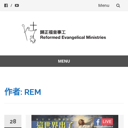
Menu
Skip
to
content
MENU
Skip
to
content
作者:
REM
28