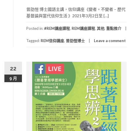
曾劭愷 博士國語主講，信仰講座《變者。不變者 – 歷代
基督論與當代信仰生活 》2021年3月2日至 […]
Posted in:
#REM講座課程
,
REM講座課程
,
其他
,
重點推介
Tagged:
REM信仰講座
,
曾劭愷博士
Leave a comment
22
9 月