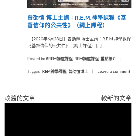
曾劭愷 博士主講：R.E.M.神學課程《基
督信仰的公共性》（網上課程）
【2020年6月23日】曾劭愷 博士主講：R.E.M.神學課程
《基督信仰的公共性》（網上課程） […]
Posted in:
#REM講座課程
,
REM講座課程
,
重點推介
Tagged:
REM神學課程
,
曾劭愷博士
Leave a comment
視
較舊的文章
較新的文章
文
訊
章
播
導
放
覽
器