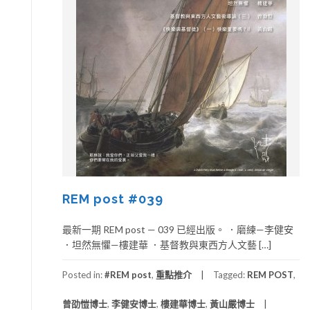
REM post #039
最新一期 REM post — 039 已經出版。 ．磨練—李健安
．坦然無懼—樓建華 ．基督教與東西方人文藝 […]
Posted in:
#REM post
,
重點推介
Tagged:
REM POST
,
曾劭愷博士
,
李健安博士
,
樓建華博士
,
黃山嚴博士