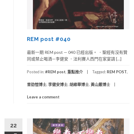
REM post #040
最新一期 REM post — 040 已經出版。 ．聖經有沒有贊
同或禁止喝酒—李健安 ．法利賽人西門在家宴請 […]
Posted in:
#REM post
,
重點推介
Tagged:
REM POST
,
曾劭愷博士
,
李健安博士
,
胡維華博士
,
黃山嚴博士
Leave a comment
22