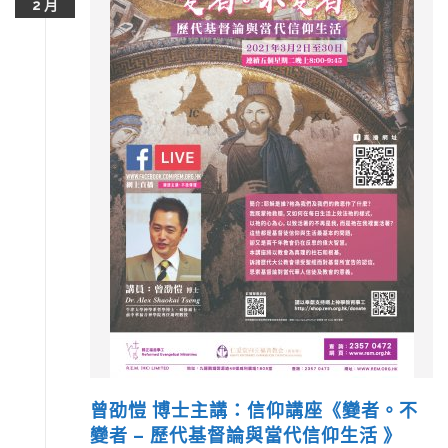
2 月
曾劭愷 博士主講：信仰講座《變者。不
變者 – 歷代基督論與當代信仰生活 》