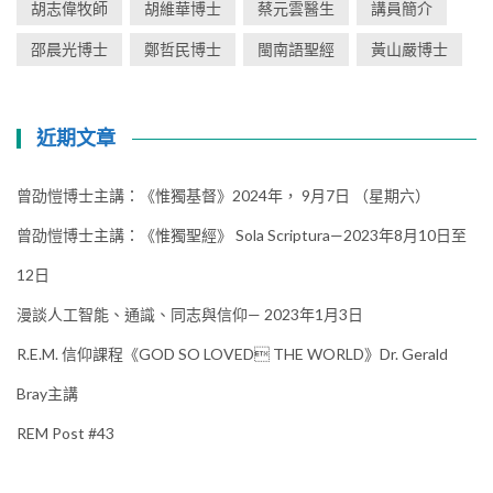
胡志偉牧師
胡維華博士
蔡元雲醫生
講員簡介
邵晨光博士
鄭哲民博士
閩南語聖經
黃山嚴博士
近期文章
曾劭愷博士主講：《惟獨基督》2024年， 9月7日 （星期六）
曾劭愷博士主講：《惟獨聖經》 Sola Scriptura—2023年8月10日至
12日
漫談人工智能、通識、同志與信仰— 2023年1月3日
R.E.M. 信仰課程《GOD SO LOVED THE WORLD》Dr. Gerald
Bray主講
REM Post #43