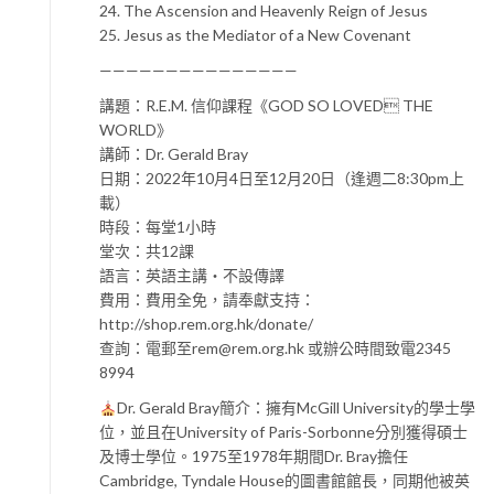
24. The Ascension and Heavenly Reign of Jesus
25. Jesus as the Mediator of a New Covenant
———————————————
講題：R.E.M. 信仰課程《GOD SO LOVED THE
WORLD》
講師：Dr. Gerald Bray
日期：2022年10月4日至12月20日（逢週二8:30pm上
載）
時段：每堂1小時
堂次：共12課
語言：英語主講・不設傳譯
費用：費用全免，請奉獻支持：
http://shop.rem.org.hk/donate/
查詢：電郵至rem@rem.org.hk 或辦公時間致電2345
8994
Dr. Gerald Bray簡介：擁有McGill University的學士學
位，並且在University of Paris-Sorbonne分別獲得碩士
及博士學位。1975至1978年期間Dr. Bray擔任
Cambridge, Tyndale House的圖書館館長，同期他被英