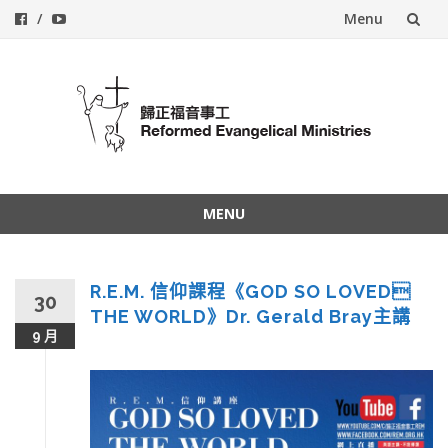
Menu
Skip
to
content
MENU
Skip
to
content
R.E.M. 信仰課程《GOD SO LOVED
30
THE WORLD》Dr. Gerald Bray主講
9 月