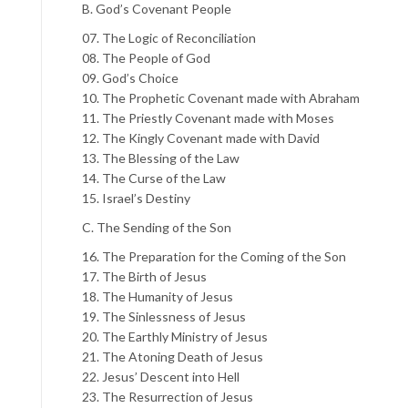
B. God’s Covenant People
07. The Logic of Reconciliation
08. The People of God
09. God’s Choice
10. The Prophetic Covenant made with Abraham
11. The Priestly Covenant made with Moses
12. The Kingly Covenant made with David
13. The Blessing of the Law
14. The Curse of the Law
15. Israel’s Destiny
C. The Sending of the Son
16. The Preparation for the Coming of the Son
17. The Birth of Jesus
18. The Humanity of Jesus
19. The Sinlessness of Jesus
20. The Earthly Ministry of Jesus
21. The Atoning Death of Jesus
22. Jesus’ Descent into Hell
23. The Resurrection of Jesus