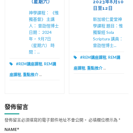
（星期六）
2023年8月10
日至12日
神學課程： 《惟
獨基督》 主講
新加坡仁愛堂神
人： 曾劭愷博士
學課程 題目：惟
日期： 2024
獨聖經 Sola
年， 9月7日
Scriptura 講員：
（星期六） 時
曾劭愷博士...
間：...
#REM講座課程
,
REM講
#REM講座課程
,
REM講
座課程
,
重點推介
...
座課程
,
重點推介
...
發佈留言
發佈留言必須填寫的電子郵件地址不會公開。
必填欄位標示為
*
NAME
*