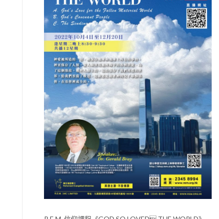
R.E.M. 信仰課程《GOD SO LOVED THE WORLD》