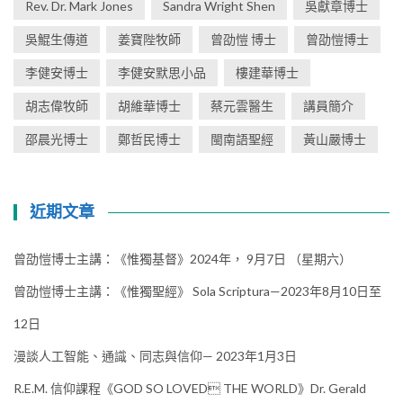
Rev. Dr. Mark Jones
Sandra Wright Shen
吳獻章博士
吳鯤生傳道
姜寶陛牧師
曾劭愷 博士
曾劭愷博士
李健安博士
李健安默思小品
樓建華博士
胡志偉牧師
胡維華博士
蔡元雲醫生
講員簡介
邵晨光博士
鄭哲民博士
閩南語聖經
黃山嚴博士
近期文章
曾劭愷博士主講：《惟獨基督》2024年， 9月7日 （星期六）
曾劭愷博士主講：《惟獨聖經》 Sola Scriptura—2023年8月10日至
12日
漫談人工智能、通識、同志與信仰— 2023年1月3日
R.E.M. 信仰課程《GOD SO LOVED THE WORLD》Dr. Gerald