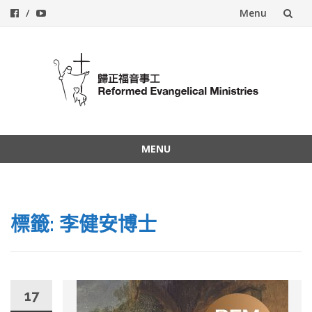
Menu
Skip
to
content
MENU
Skip
to
content
標籤: 李健安博士
17