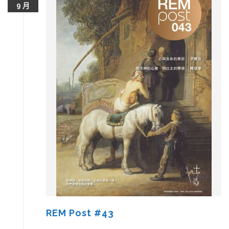
9 月
REM Post #43