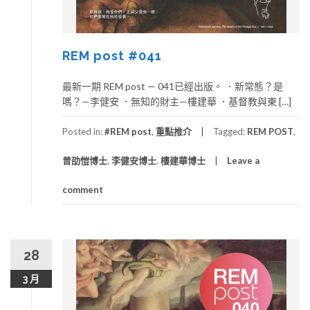
REM post #041
最新一期 REM post — 041已經出版。 ．新常態？是
嗎？—李健安 ．無知的財主—樓建華 ．基督教與東 […]
Posted in:
#REM post
,
重點推介
Tagged:
REM POST
,
曾劭愷博士
,
李健安博士
,
樓建華博士
Leave a
comment
28
3 月