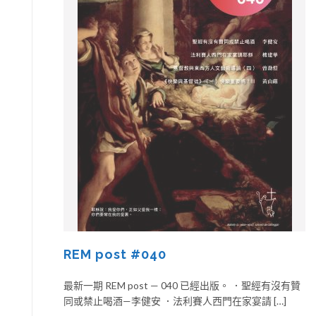
REM post #040
最新一期 REM post — 040 已經出版。 ．聖經有沒有贊
同或禁止喝酒—李健安 ．法利賽人西門在家宴請 […]