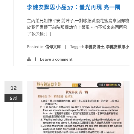
李健安默思小品37：螢光再現 亮一隅
主內弟兄姐妹平安 前陣子,一對喙細黃腹花蜜鳥來回穿梭
於我們家樓下前院那棵幼竹上築巢。也不知來來回回飛
了多少趟; […]
Posted in:
信仰文庫
Tagged:
李健安博士
,
李健安默思小
品
Leave a comment
12
5 月