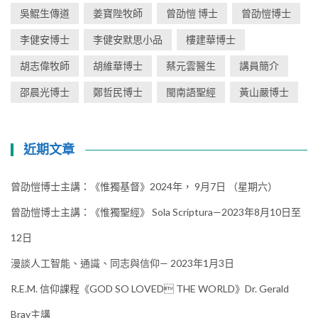
吳鯤生傳道
姜寶陛牧師
曾劭愷 博士
曾劭愷博士
李健安博士
李健安默思小品
樓建華博士
胡志偉牧師
胡維華博士
蔡元雲醫生
講員簡介
邵晨光博士
鄭哲民博士
閩南語聖經
黃山嚴博士
近期文章
曾劭愷博士主講：《惟獨基督》2024年， 9月7日 （星期六）
曾劭愷博士主講：《惟獨聖經》 Sola Scriptura—2023年8月10日至
12日
漫談人工智能、通識、同志與信仰— 2023年1月3日
R.E.M. 信仰課程《GOD SO LOVED THE WORLD》Dr. Gerald
Bray主講