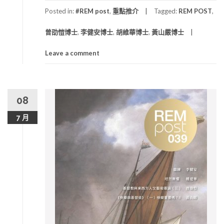
Posted in:
#REM post
,
重點推介
Tagged:
REM POST
,
曾劭愷博士
,
李健安博士
,
胡維華博士
,
黃山嚴博士
Leave a comment
08
7 月