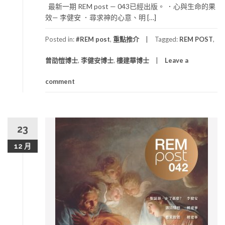
最新一期 REM post — 043已經出版。 ．心與生命的果
效— 李健安 ．尋求神的心意、明 […]
Posted in:
#REM post
,
重點推介
Tagged:
REM POST
,
曾劭愷博士
,
李健安博士
,
樓建華博士
Leave a
comment
23
12 月