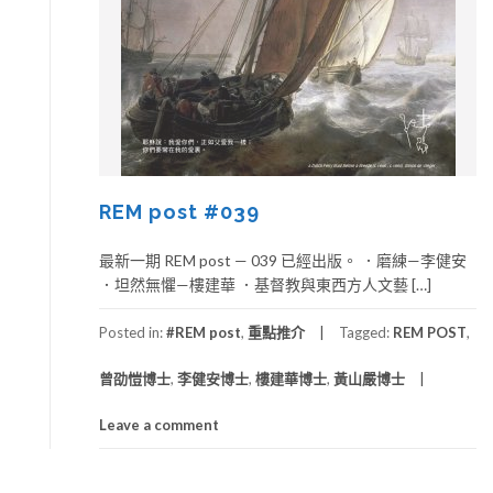
REM post #039
最新一期 REM post — 039 已經出版。 ．磨練—李健安
．坦然無懼—樓建華 ．基督教與東西方人文藝 […]
Posted in:
#REM post
,
重點推介
Tagged:
REM POST
,
曾劭愷博士
,
李健安博士
,
樓建華博士
,
黃山嚴博士
Leave a comment