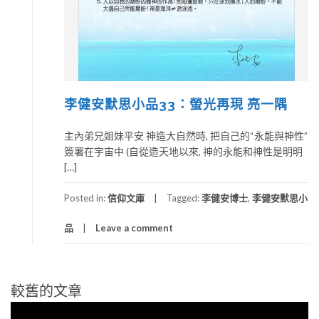
李健安默思小品33：螢光再現 亮一隅
主內弟兄姐妹平安 神造大自然時, 把自己的“永能與神性”
簽署在宇宙中 (自從造天地以來, 神的永能和神性是明明
[…]
Posted in:
信仰文庫
Tagged:
李健安博士
,
李健安默思小
品
Leave a comment
視
較舊的文章
文
訊
章
播