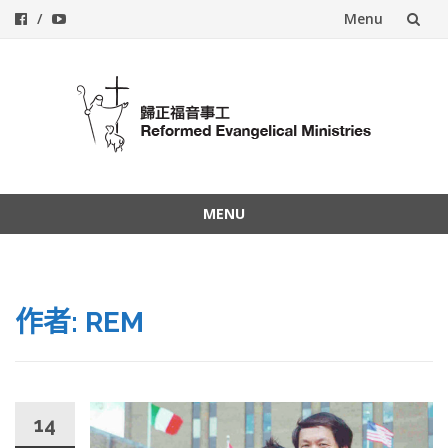
Menu
Skip
to
content
MENU
Skip
to
content
作者:
REM
14