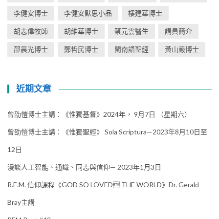
李健安博士
李健安默思小品
樓建華博士
胡志偉牧師
胡維華博士
蔡元雲醫生
講員簡介
邵晨光博士
鄭哲民博士
閩南語聖經
黃山嚴博士
近期文章
曾劭愷博士主講：《惟獨基督》2024年， 9月7日 （星期六）
曾劭愷博士主講：《惟獨聖經》 Sola Scriptura—2023年8月10日至
12日
漫談人工智能、通識、同志與信仰— 2023年1月3日
R.E.M. 信仰課程《GOD SO LOVED THE WORLD》Dr. Gerald
Bray主講