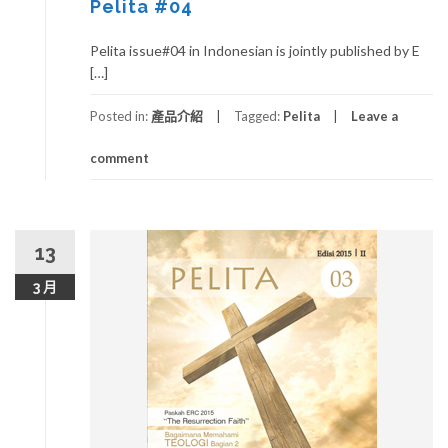
Pelita #04
Pelita issue#04 in Indonesian is jointly published by E
[…]
Posted in:
產品介紹
Tagged:
Pelita
Leave a
comment
13
3 月