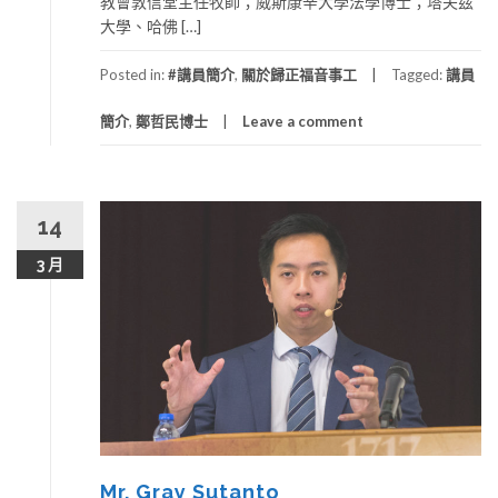
教會敦信堂主任牧師；威斯康辛大學法學博士；塔夫茲
大學、哈佛 […]
Posted in:
#講員簡介
,
關於歸正福音事工
Tagged:
講員
簡介
,
鄭哲民博士
Leave a comment
14
3 月
Mr. Gray Sutanto