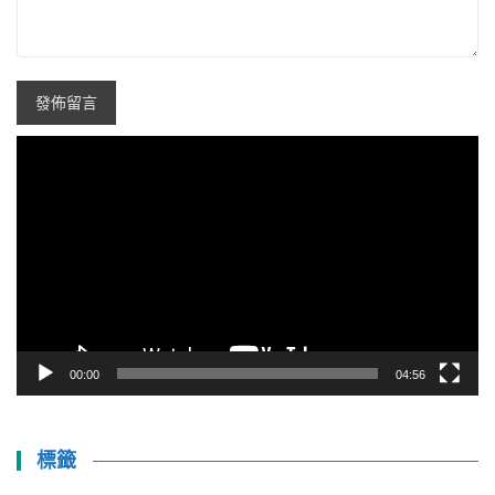
視
訊
播
放
器
00:00
04:56
標籤