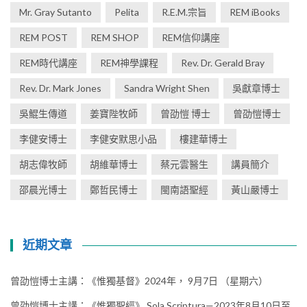
Mr. Gray Sutanto
Pelita
R.E.M.宗旨
REM iBooks
REM POST
REM SHOP
REM信仰講座
REM時代講座
REM神學課程
Rev. Dr. Gerald Bray
Rev. Dr. Mark Jones
Sandra Wright Shen
吳獻章博士
吳鯤生傳道
姜寶陛牧師
曾劭愷 博士
曾劭愷博士
李健安博士
李健安默思小品
樓建華博士
胡志偉牧師
胡維華博士
蔡元雲醫生
講員簡介
邵晨光博士
鄭哲民博士
閩南語聖經
黃山嚴博士
近期文章
曾劭愷博士主講：《惟獨基督》2024年， 9月7日 （星期六）
曾劭愷博士主講：《惟獨聖經》 Sola Scriptura—2023年8月10日至