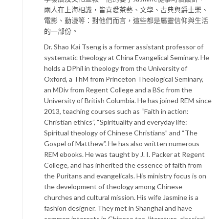
兩人在上海相識，皆喜愛茶藝、文學、古典與爵士樂、
電影、動漫等：對他們而言，這些都是屬靈信仰與生活
的一部份。
Dr. Shao Kai Tseng is a former assistant professor of
systematic theology at China Evangelical Seminary. He
holds a DPhil in theology from the University of
Oxford, a ThM from Princeton Theological Seminary,
an MDiv from Regent College and a BSc from the
University of British Columbia. He has joined REM since
2013, teaching courses such as “Faith in action:
Christian ethics”, “Spirituality and everyday life:
Spiritual theology of Chinese Christians” and “The
Gospel of Matthew”. He has also written numerous
REM ebooks. He was taught by J. I. Packer at Regent
College, and has inherited the essence of faith from
the Puritans and evangelicals. His ministry focus is on
the development of theology among Chinese
churches and cultural mission. His wife Jasmine is a
fashion designer. They met in Shanghai and have
common interests in Chinese tea, literature, classical