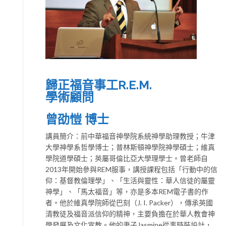
歸正福音事工R.E.M.
學術顧問
曾劭愷 博士
講員簡介：前中華福音神學院系統神學助理教授；牛津
大學神學系哲學博士；普林斯頓神學院神學碩士；維真
學院道學碩士；英屬哥倫比亞大學理學士。曾老師自
2013年開始參與REM服事，講授課程包括「行動中的信
仰：基督教倫理學」、「生活與靈性：華人信徒的屬靈
神學」、「馬太福音」等，亦是多本REM電子書的作
者。他於維真學院師從巴刻（J. I. Packer），傳承英國
清教徒及福音派信仰的精神，主要負擔在於華人教會神
學發展及文化宣教。他的妻子Jasmine從事時裝設計，