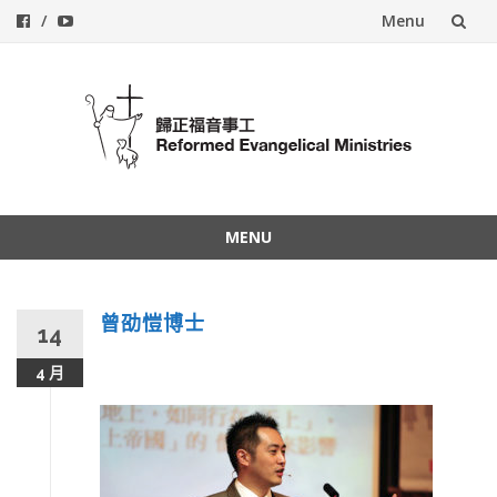
Menu
Skip
to
content
MENU
Skip
to
content
曾劭愷博士
14
4 月